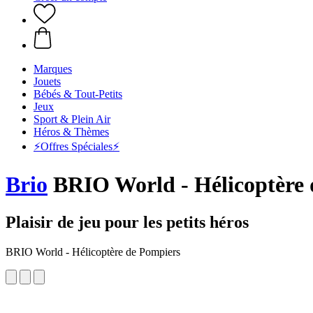
Marques
Jouets
Bébés & Tout-Petits
Jeux
Sport & Plein Air
Héros & Thèmes
⚡️Offres Spéciales⚡️
Brio
BRIO World - Hélicoptère 
Plaisir de jeu pour les petits héros
BRIO World - Hélicoptère de Pompiers