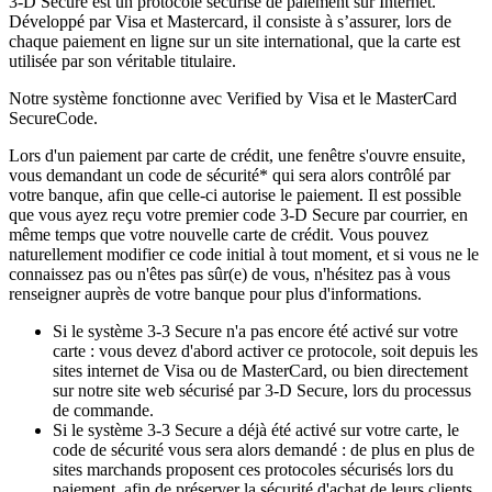
3-D Secure est un protocole sécurisé de paiement sur Internet.
Développé par Visa et Mastercard, il consiste à s’assurer, lors de
chaque paiement en ligne sur un site international, que la carte est
utilisée par son véritable titulaire.
Notre système fonctionne avec Verified by Visa et le MasterCard
SecureCode.
Lors d'un paiement par carte de crédit, une fenêtre s'ouvre ensuite,
vous demandant un code de sécurité* qui sera alors contrôlé par
votre banque, afin que celle-ci autorise le paiement. Il est possible
que vous ayez reçu votre premier code 3-D Secure par courrier, en
même temps que votre nouvelle carte de crédit. Vous pouvez
naturellement modifier ce code initial à tout moment, et si vous ne le
connaissez pas ou n'êtes pas sûr(e) de vous, n'hésitez pas à vous
renseigner auprès de votre banque pour plus d'informations.
Si le système 3-3 Secure n'a pas encore été activé sur votre
carte : vous devez d'abord activer ce protocole, soit depuis les
sites internet de Visa ou de MasterCard, ou bien directement
sur notre site web sécurisé par 3-D Secure, lors du processus
de commande.
Si le système 3-3 Secure a déjà été activé sur votre carte, le
code de sécurité vous sera alors demandé : de plus en plus de
sites marchands proposent ces protocoles sécurisés lors du
paiement, afin de préserver la sécurité d'achat de leurs clients.