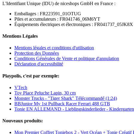
L'Identifiant Unique (IDU) de niceshops GmbH en France :
Emballages : FR223591_01OTUG
Piles et accumulateurs : FR041746_06M6YT
Équipements électriques et électroniques : FR041737_05JK8X
Mentions Légales
Mentions légales et conditions d'utilisation
Protection des Données
Conditions Générales de Vente et politique d'annulation
Déclaration d'accessibilité
Playpolis, c'est par exemple:
VTech
Toy Place Peluche Lapin, 30 cm
Monster Trucks - "Tiger Shark" Télécommandé (1:24)
BBJunior My 1st Pullback Racer Ferrari 488 GTB
Tonie EN ALLEMAND - Lieblingskinderlieder - Kindergartenl
Nouveaux produits:
Mon Premier Coffret Toniebox 2 - Vert Océan + Tonie Créatif