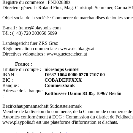
Registre du commerce : FN302888z
Directeur général : Roland Fink, Mag. Christoph Schreiner, Carina 
Objet social de la société : Commerce de marchandises de toutes sortes ; 
E-mail : france@playpolis.com
Tèl : (+43) 720 303050 5099
Landesgericht fuer ZRS Graz
Réglementation commerciale : www.ris.bka.gv.at
Directives volontaires : www.guetezeichen.at
France :
Titulaire du compte :
niceshops GmbH
IBAN :
DE87 1004 0000 0270 7107 00
BIC :
COBADEFFXXX
Banque :
Commerzbank
Adresse de la banque
Kottbusser Damm 83-85, 10967 Berlin
:
Bezirkshauptmannschaft Südoststeiermark
Membre de la division du commerce, de la Chambre de commerce de l
Autorités conformément à ECG : Commission du district de Feldbach
www.playpolis.fr est une plateforme d'information et d'achats.