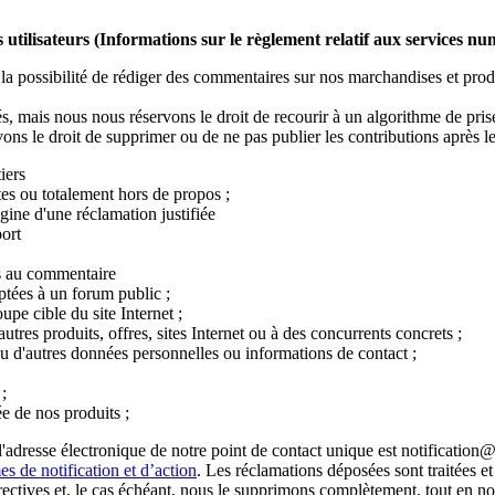
es utilisateurs (Informations sur le règlement relatif aux services n
 la possibilité de rédiger des commentaires sur nos marchandises et produ
, mais nous nous réservons le droit de recourir à un algorithme de pris
ons le droit de supprimer ou de ne pas publier les contributions après l
iers
tes ou totalement hors de propos ;
rigine d'une réclamation justifiée
ort
us au commentaire
aptées à un forum public ;
pe cible du site Internet ;
tres produits, offres, sites Internet ou à des concurrents concrets ;
u d'autres données personnelles ou informations de contact ;
;
ée de nos produits ;
adresse électronique de notre point de contact unique est notification@
 de notification et d’action
. Les réclamations déposées sont traitées e
ctives et, le cas échéant, nous le supprimons complètement, tout en nous 