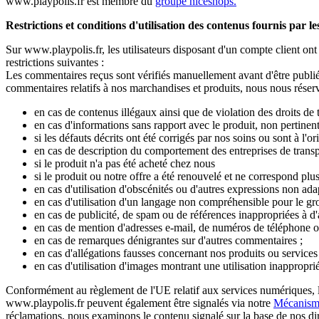
www.playpolis.fr est membre du
groupe niceshops.
Restrictions et conditions d'utilisation des contenus fournis par l
Sur www.playpolis.fr, les utilisateurs disposant d'un compte client ont
restrictions suivantes :
Les commentaires reçus sont vérifiés manuellement avant d'être publiés
commentaires relatifs à nos marchandises et produits, nous nous réserv
en cas de contenus illégaux ainsi que de violation des droits de t
en cas d'informations sans rapport avec le produit, non pertinen
si les défauts décrits ont été corrigés par nos soins ou sont à l'o
en cas de description du comportement des entreprises de transp
si le produit n'a pas été acheté chez nous
si le produit ou notre offre a été renouvelé et ne correspond pl
en cas d'utilisation d'obscénités ou d'autres expressions non ad
en cas d'utilisation d'un langage non compréhensible pour le grou
en cas de publicité, de spam ou de références inappropriées à d'au
en cas de mention d'adresses e-mail, de numéros de téléphone o
en cas de remarques dénigrantes sur d'autres commentaires ;
en cas d'allégations fausses concernant nos produits ou services 
en cas d'utilisation d'images montrant une utilisation inappropri
Conformément au règlement de l'UE relatif aux services numériques, l'
www.playpolis.fr peuvent également être signalés via notre
Mécanismes
réclamations, nous examinons le contenu signalé sur la base de nos dire