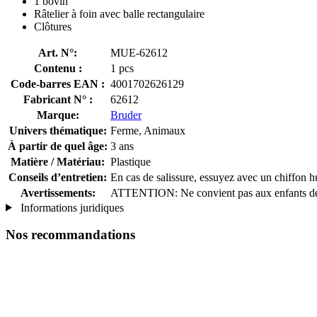
1 bovin
Râtelier à foin avec balle rectangulaire
Clôtures
Art. N°:
MUE-62612
Contenu :
1 pcs
Code-barres EAN :
4001702626129
Fabricant N° :
62612
Marque:
Bruder
Univers thématique:
Ferme, Animaux
À partir de quel âge:
3 ans
Matière / Matériau:
Plastique
Conseils d’entretien:
En cas de salissure, essuyez avec un chiffon 
Avertissements:
ATTENTION: Ne convient pas aux enfants de mo
Informations juridiques
Nos recommandations