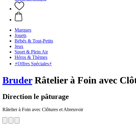
Marques
Jouets
Bébés & Tout-Petits
Jeux
Sport & Plein Air
Héros & Thèmes
⚡️Offres Spéciales⚡️
Bruder
Râtelier à Foin avec Clô
Direction le pâturage
Râtelier à Foin avec Clôtures et Abreuvoir