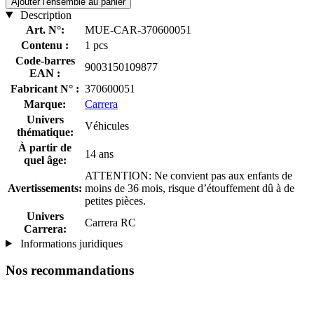
Ajouter l'ensemble au panier
Description
Art. N°:
MUE-CAR-370600051
Contenu :
1 pcs
Code-barres
9003150109877
EAN :
Fabricant N° :
370600051
Marque:
Carrera
Univers
Véhicules
thématique:
À partir de
14 ans
quel âge:
ATTENTION: Ne convient pas aux enfants de
Avertissements:
moins de 36 mois, risque d’étouffement dû à de
petites pièces.
Univers
Carrera RC
Carrera:
Informations juridiques
Nos recommandations