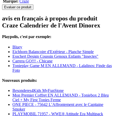
Marque:
Craze
Evaluer ce produit
avis en français à propos du produit
Craze Calendrier de l'Avent Dinorex
Playpolis, c'est par exemple:
Bluey
Eichhorn Balançoire d'Extérieur - Planche Simple
Esschert Design Coussin Genoux Enfants "Insectes"
Carrera GO!!! - Chicane
Tonieplay Game M EN ALLEMAND - Lalalinos: Finde das
Foto
Nouveaux produits:
Besonderes4Kids MyFunStone
Mon Premier Coffret EN ALLEMAND - Toniebox 2 Bleu
Ciel + My First Tonies Ferme
ONE PIECE - 75642 L’Affrontement avec le Capitaine
Smoker
PLAYMOBIL 71957 - WWE® Attitude Era Multipack