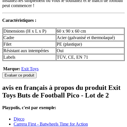
Installez-les simplement où vous le souhaitez et le match de football
peut commencer !
Caractéristiques :
Dimensions (H x L x P)
60 x 90 x 60 cm
Cadre
Acier (galvanisé et thermolaqué)
Filet
PE (plastique)
Résistant aux intempéries
Oui
Labels
TÜV, CE, EN 71
Marque:
Exit Toys
Evaluer ce produit
avis en français à propos du produit Exit
Toys Buts de Football Pico - Lot de 2
Playpolis, c'est par exemple:
Djeco
Carrera First - Batwheels Time for Action