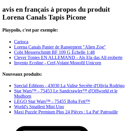
avis en français à propos du produit
Lorena Canals Tapis Picone
Playpolis, c'est par exemple:
Carioca
Lorena Canals Panier de Rangement "Alien Zog"
Cobi Messerschmitt BF 109 G Échelle 1:48
Clever Tonies EN ALLEMAND - Als Ela das All eroberte
Invento Ecoline - Cerf-Volant Monofil Unicorn
Nouveaux produits:
Special Editions - 43030 La Valise Secrète d'Olivia Rodrigo
Star Wars™ - 75453 Le Sandcrawler™ d'Offworld et le
Mudhorn
LEGO Star Wars™ - 75455 Boba Fett™
World's Smallest Mini Uno
Maxi Puzzle Premium Plus 24 Pièces : La Pat' Patrouille