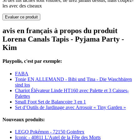
Si des fils lâches sont visibles, ne tirez jamais dessus, mais coupez-
les avec des ciseaux
Evaluer ce produit
avis en français à propos du produit
Lorena Canals Tapis - Pyjama Party -
Kim
Playpolis, c'est par exemple:
FABA
Tonie EN ALLEMAND - Bibi und Tina - Die Waschbären
sind los
Chariot Élévateur Linde HT160 avec Palette et 3 Caisses-
Palettes
Small Foot Set de Balançoire 3 en 1
Set d’Outils de Jardinage avec Arrosoir « Tiny Garden »
Nouveaux produits:
LEGO Pokémon - 72150 Goinfrex
Iconic - 40811 L'Autel de la Fête des Morts