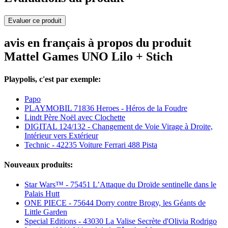
Evaluer ce produit
avis en français à propos du produit
Mattel Games UNO Lilo + Stich
Playpolis, c'est par exemple:
Papo
PLAYMOBIL 71836 Heroes - Héros de la Foudre
Lindt Père Noël avec Clochette
DIGITAL 124/132 - Changement de Voie Virage à Droite,
Intérieur vers Extérieur
Technic - 42235 Voiture Ferrari 488 Pista
Nouveaux produits:
Star Wars™ - 75451 L’Attaque du Droïde sentinelle dans le
Palais Hutt
ONE PIECE - 75644 Dorry contre Brogy, les Géants de
Little Garden
Special Editions - 43030 La Valise Secrète d'Olivia Rodrigo