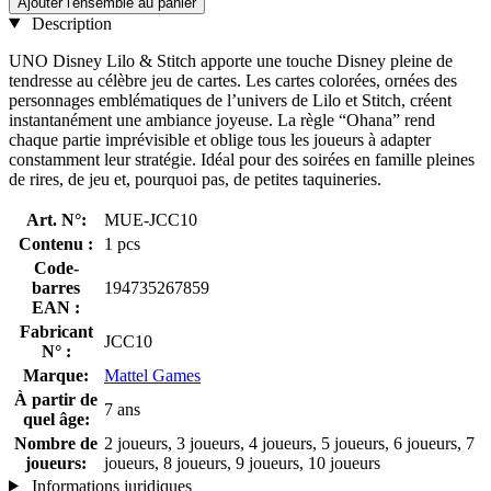
Ajouter l'ensemble au panier
Description
UNO Disney Lilo & Stitch apporte une touche Disney pleine de
tendresse au célèbre jeu de cartes. Les cartes colorées, ornées des
personnages emblématiques de l’univers de Lilo et Stitch, créent
instantanément une ambiance joyeuse. La règle “Ohana” rend
chaque partie imprévisible et oblige tous les joueurs à adapter
constamment leur stratégie. Idéal pour des soirées en famille pleines
de rires, de jeu et, pourquoi pas, de petites taquineries.
Art. N°:
MUE-JCC10
Contenu :
1 pcs
Code-
barres
194735267859
EAN :
Fabricant
JCC10
N° :
Marque:
Mattel Games
À partir de
7 ans
quel âge:
Nombre de
2 joueurs, 3 joueurs, 4 joueurs, 5 joueurs, 6 joueurs, 7
joueurs:
joueurs, 8 joueurs, 9 joueurs, 10 joueurs
Informations juridiques