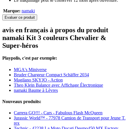
Le maquillage peut se conserver 12 mois après ouverture.
Marque:
namaki
Evaluer ce produit
avis en français à propos du produit
namaki Kit 3 couleurs Chevalier &
Super-héros
Playpolis, c'est par exemple:
MGA's Miniverse
Bruder Chargeur Compact Schäffer 2034
Magilano SKYJO - Action
Theo Klein Balance avec Affichage Électronique
namaki Baume à Lèvres
Nouveaux produits:
Carrera GO!!! - Cars - Fabulous Flash McQueen
Jurassic World™ - 77978 Camion de Transport pour Jeune T.
rex
Technic - 42238 La Moto Ducati Desmo450 MX Factory