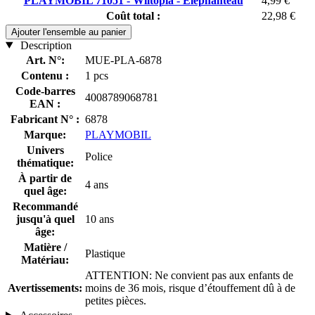
PLAYMOBIL 71051 - Wiltopia - Eléphanteau
4,99 €
Coût total :
22,98 €
Ajouter l'ensemble au panier
Description
Art. N°:
MUE-PLA-6878
Contenu :
1 pcs
Code-barres
4008789068781
EAN :
Fabricant N° :
6878
Marque:
PLAYMOBIL
Univers
Police
thématique:
À partir de
4 ans
quel âge:
Recommandé
jusqu'à quel
10 ans
âge:
Matière /
Plastique
Matériau:
ATTENTION: Ne convient pas aux enfants de
Avertissements:
moins de 36 mois, risque d’étouffement dû à de
petites pièces.