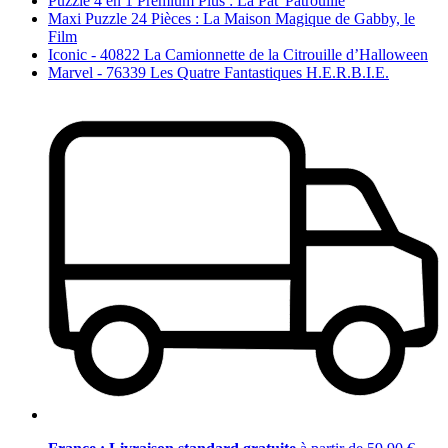
Puzzle 4 en 1 Premium Plus : La Pat' Patrouille
Maxi Puzzle 24 Pièces : La Maison Magique de Gabby, le
Film
Iconic - 40822 La Camionnette de la Citrouille d’Halloween
Marvel - 76339 Les Quatre Fantastiques H.E.R.B.I.E.