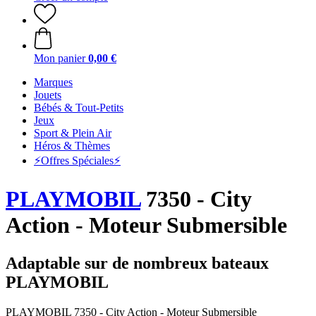
Mon panier
0,00 €
Marques
Jouets
Bébés & Tout-Petits
Jeux
Sport & Plein Air
Héros & Thèmes
⚡️Offres Spéciales⚡️
PLAYMOBIL
7350 - City
Action - Moteur Submersible
Adaptable sur de nombreux bateaux
PLAYMOBIL
PLAYMOBIL 7350 - City Action - Moteur Submersible