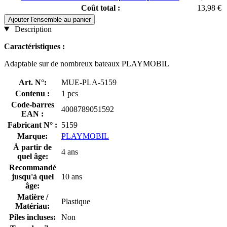
Coût total :
13,98 €
Ajouter l'ensemble au panier
Description
Caractéristiques :
Adaptable sur de nombreux bateaux PLAYMOBIL
Art. N°:
MUE-PLA-5159
Contenu :
1 pcs
Code-barres
4008789051592
EAN :
Fabricant N° :
5159
Marque:
PLAYMOBIL
À partir de
4 ans
quel âge:
Recommandé
jusqu'à quel
10 ans
âge:
Matière /
Plastique
Matériau:
Piles incluses:
Non