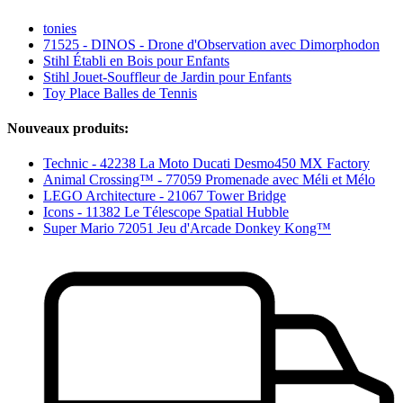
tonies
71525 - DINOS - Drone d'Observation avec Dimorphodon
Stihl Établi en Bois pour Enfants
Stihl Jouet-Souffleur de Jardin pour Enfants
Toy Place Balles de Tennis
Nouveaux produits:
Technic - 42238 La Moto Ducati Desmo450 MX Factory
Animal Crossing™ - 77059 Promenade avec Méli et Mélo
LEGO Architecture - 21067 Tower Bridge
Icons - 11382 Le Télescope Spatial Hubble
Super Mario 72051 Jeu d'Arcade Donkey Kong™