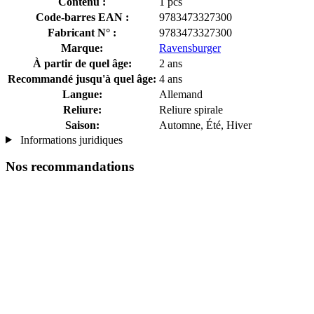
Contenu :
1 pcs
Code-barres EAN :
9783473327300
Fabricant N° :
9783473327300
Marque:
Ravensburger
À partir de quel âge:
2 ans
Recommandé jusqu'à quel âge:
4 ans
Langue:
Allemand
Reliure:
Reliure spirale
Saison:
Automne, Été, Hiver
Informations juridiques
Nos recommandations