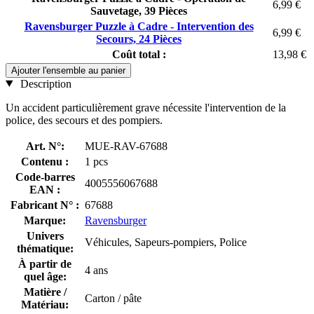
6,99 €
Sauvetage, 39 Pièces
Ravensburger Puzzle à Cadre - Intervention des
6,99 €
Secours, 24 Pièces
Coût total :
13,98 €
Ajouter l'ensemble au panier
Description
Un accident particulièrement grave nécessite l'intervention de la
police, des secours et des pompiers.
Art. N°:
MUE-RAV-67688
Contenu :
1 pcs
Code-barres
4005556067688
EAN :
Fabricant N° :
67688
Marque:
Ravensburger
Univers
Véhicules, Sapeurs-pompiers, Police
thématique:
À partir de
4 ans
quel âge:
Matière /
Carton / pâte
Matériau: