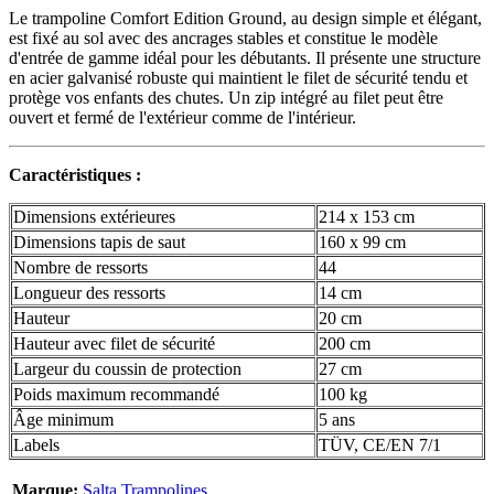
Le trampoline Comfort Edition Ground, au design simple et élégant,
est fixé au sol avec des ancrages stables et constitue le modèle
d'entrée de gamme idéal pour les débutants. Il présente une structure
en acier galvanisé robuste qui maintient le filet de sécurité tendu et
protège vos enfants des chutes. Un zip intégré au filet peut être
ouvert et fermé de l'extérieur comme de l'intérieur.
Caractéristiques :
Dimensions extérieures
214 x 153 cm
Dimensions tapis de saut
160 x 99 cm
Nombre de ressorts
44
Longueur des ressorts
14 cm
Hauteur
20 cm
Hauteur avec filet de sécurité
200 cm
Largeur du coussin de protection
27 cm
Poids maximum recommandé
100 kg
Âge minimum
5 ans
Labels
TÜV, CE/EN 7/1
Marque:
Salta Trampolines