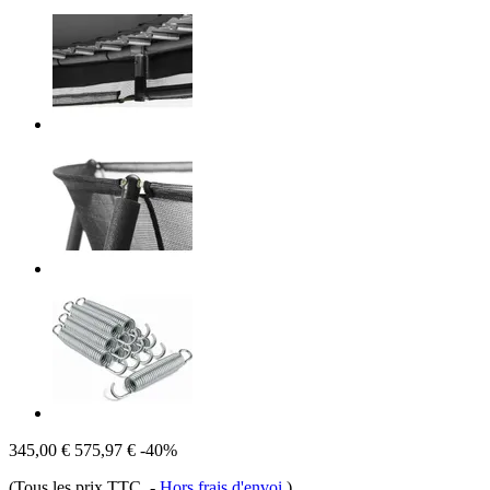
345,00 €
575,97 €
-40%
(Tous les prix TTC.
-
Hors frais d'envoi
)