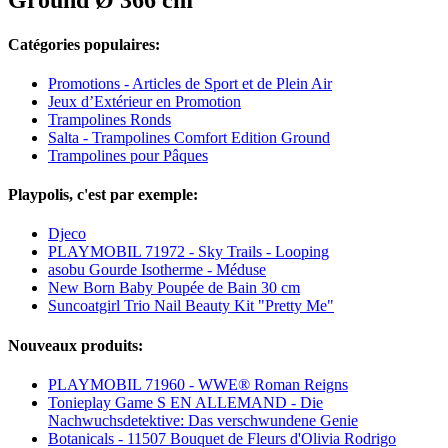
Ground Ø 366 cm
Catégories populaires:
Promotions - Articles de Sport et de Plein Air
Jeux d’Extérieur en Promotion
Trampolines Ronds
Salta - Trampolines Comfort Edition Ground
Trampolines pour Pâques
Playpolis, c'est par exemple:
Djeco
PLAYMOBIL 71972 - Sky Trails - Looping
asobu Gourde Isotherme - Méduse
New Born Baby Poupée de Bain 30 cm
Suncoatgirl Trio Nail Beauty Kit "Pretty Me"
Nouveaux produits:
PLAYMOBIL 71960 - WWE® Roman Reigns
Tonieplay Game S EN ALLEMAND - Die
Nachwuchsdetektive: Das verschwundene Genie
Botanicals - 11507 Bouquet de Fleurs d'Olivia Rodrigo