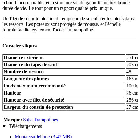
rebond incomparable, et la structure solide garantit une très bonne
durée de vie. Le tout pour un rapport qualité-prix unique.
Un filet de sécurité bien tendu empêche de se coincer les pieds dans
les ressorts. Les poteaux sont protégés de mousse, et l'échelle
fournie facilite également l'accès au trampoline.
Caractéristiques
Diamètre extérieur
251 
Diamètre du tapis de saut
203 
Nombre de ressorts
48
Longueur des plumes
165 
Poids maximum recommandé
100 k
Hauteur
76 c
Hauteur avec filet de sécurité
256 
Largeur du coussin de protection
27 c
Marque:
Salta Trampolines
Téléchargements
Montageanleitung
(3,47 MB)