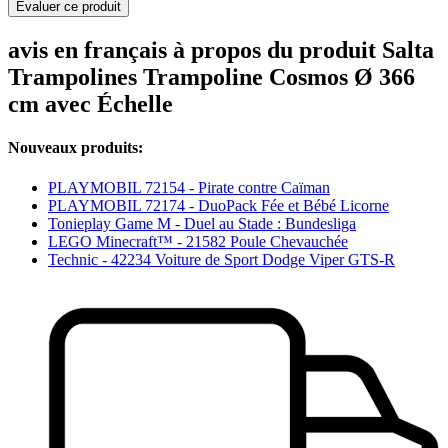
Evaluer ce produit
avis en français à propos du produit Salta
Trampolines Trampoline Cosmos Ø 366
cm avec Échelle
Nouveaux produits:
PLAYMOBIL 72154 - Pirate contre Caïman
PLAYMOBIL 72174 - DuoPack Fée et Bébé Licorne
Tonieplay Game M - Duel au Stade : Bundesliga
LEGO Minecraft™ - 21582 Poule Chevauchée
Technic - 42234 Voiture de Sport Dodge Viper GTS-R