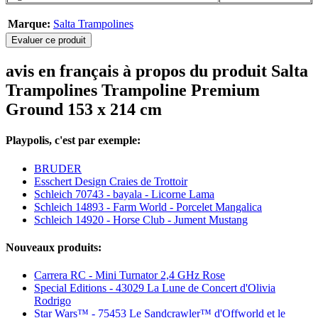
Marque:
Salta Trampolines
Evaluer ce produit
avis en français à propos du produit Salta
Trampolines Trampoline Premium
Ground 153 x 214 cm
Playpolis, c'est par exemple:
BRUDER
Esschert Design Craies de Trottoir
Schleich 70743 - bayala - Licorne Lama
Schleich 14893 - Farm World - Porcelet Mangalica
Schleich 14920 - Horse Club - Jument Mustang
Nouveaux produits:
Carrera RC - Mini Turnator 2,4 GHz Rose
Special Editions - 43029 La Lune de Concert d'Olivia
Rodrigo
Star Wars™ - 75453 Le Sandcrawler™ d'Offworld et le