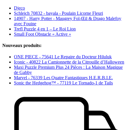
Djeco
Schleich 70832 - bayala - Poulain Licorne Fleuri
14907 - Harry Potter - Maugrey Fol-Œil & Drago Malefoy
avec Fouine
Trefl Puzzle 4 en 1 – Le Roi Lion
Small Foot Obstacle « Active »
Nouveaux produits:
ONE PIECE - 75641 Le Repaire du Docteur Hiluluk
Iconic - 40822 La Camionnette de la Citrouille d’Halloween
Maxi Puzzle Premium Plus 24 Pièces : La Maison Magique
de Gabby
Marvel - 76339 Les Quatre Fantastiques H.E.R.B.I.E.
Sonic the Hedgehog™ - 77119 Le Tornado-1 de Tails