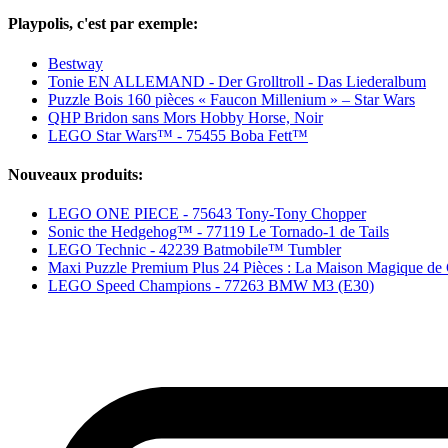
Playpolis, c'est par exemple:
Bestway
Tonie EN ALLEMAND - Der Grolltroll - Das Liederalbum
Puzzle Bois 160 pièces « Faucon Millenium » – Star Wars
QHP Bridon sans Mors Hobby Horse, Noir
LEGO Star Wars™ - 75455 Boba Fett™
Nouveaux produits:
LEGO ONE PIECE - 75643 Tony-Tony Chopper
Sonic the Hedgehog™ - 77119 Le Tornado-1 de Tails
LEGO Technic - 42239 Batmobile™ Tumbler
Maxi Puzzle Premium Plus 24 Pièces : La Maison Magique de
LEGO Speed Champions - 77263 BMW M3 (E30)