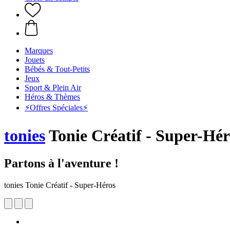
Marques
Jouets
Bébés & Tout-Petits
Jeux
Sport & Plein Air
Héros & Thèmes
⚡️Offres Spéciales⚡️
tonies
Tonie Créatif - Super-Hér
Partons à l'aventure !
tonies Tonie Créatif - Super-Héros