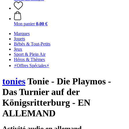
Mon panier
0,00 €
Marques
Jouets
Bébés & Tout-Petits
Jeux
Sport & Plein Air
Héros & Thèmes
⚡️Offres Spéciales⚡️
tonies
Tonie - Die Playmos -
Das Turnier auf der
Königsritterburg - EN
ALLEMAND
Activité audio en allemand