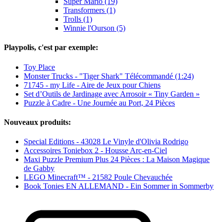
Super Mario (19)
Transformers (1)
Trolls (1)
Winnie l'Ourson (5)
Playpolis, c'est par exemple:
Toy Place
Monster Trucks - "Tiger Shark" Télécommandé (1:24)
71745 - my Life - Aire de Jeux pour Chiens
Set d’Outils de Jardinage avec Arrosoir « Tiny Garden »
Puzzle à Cadre - Une Journée au Port, 24 Pièces
Nouveaux produits:
Special Editions - 43028 Le Vinyle d'Olivia Rodrigo
Accessoires Toniebox 2 - Housse Arc-en-Ciel
Maxi Puzzle Premium Plus 24 Pièces : La Maison Magique
de Gabby
LEGO Minecraft™ - 21582 Poule Chevauchée
Book Tonies EN ALLEMAND - Ein Sommer in Sommerby