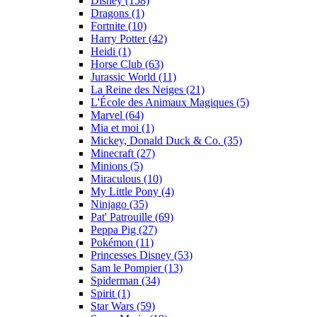
Disney (158)
Dragons (1)
Fortnite (10)
Harry Potter (42)
Heidi (1)
Horse Club (63)
Jurassic World (11)
La Reine des Neiges (21)
L'École des Animaux Magiques (5)
Marvel (64)
Mia et moi (1)
Mickey, Donald Duck & Co. (35)
Minecraft (27)
Minions (5)
Miraculous (10)
My Little Pony (4)
Ninjago (35)
Pat' Patrouille (69)
Peppa Pig (27)
Pokémon (11)
Princesses Disney (53)
Sam le Pompier (13)
Spiderman (34)
Spirit (1)
Star Wars (59)