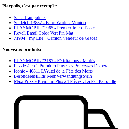
Playpolis, c'est par exemple:
Salta Trampolines
Schleich 13882 - Farm World - Mouton
PLAYMOBIL 71965 - Premier Jour d'Ecole
Revell Email Color Vert Pin Mat
71904 - my Life - Camion Vendeur de Glaces
Nouveaux produits:
PLAYMOBIL 72185 - Félicitations - Mariés
Puzzle 4 en 1 Premium Plus : les Princesses Disney
Iconic - 40811 L'Autel de la Fête des Morts
Besonderes4Kids MeinVerwandlungsStein
Maxi Puzzle Premium Plus 24 Pièces : La Pat' Patrouille