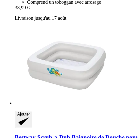
Comprend un toboggan avec arrosage
38,99 €
Livraison jusqu'au 17 août
Ajouter
Bestway
Scrub-​a-​Dub Baignoire de Douche pour