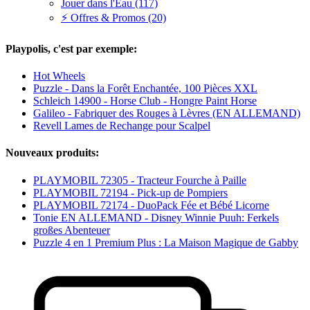
Jouer dans l'Eau (117)
⚡ Offres & Promos (20)
Playpolis, c'est par exemple:
Hot Wheels
Puzzle - Dans la Forêt Enchantée, 100 Pièces XXL
Schleich 14900 - Horse Club - Hongre Paint Horse
Galileo - Fabriquer des Rouges à Lèvres (EN ALLEMAND)
Revell Lames de Rechange pour Scalpel
Nouveaux produits:
PLAYMOBIL 72305 - Tracteur Fourche à Paille
PLAYMOBIL 72194 - Pick-up de Pompiers
PLAYMOBIL 72174 - DuoPack Fée et Bébé Licorne
Tonie EN ALLEMAND - Disney Winnie Puuh: Ferkels
großes Abenteuer
Puzzle 4 en 1 Premium Plus : La Maison Magique de Gabby